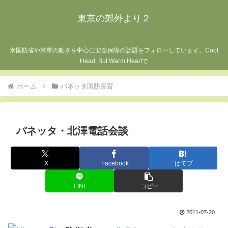
東京の郊外より２
米国防省や米軍の動きを中心に安全保障の話題をフォローしています。Cool
Head, But Warm Heartで
ホーム
パネッタ国防長官
パネッタ・北澤電話会談
X
Facebook
はてブ
LINE
コピー
2011-07-20