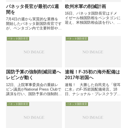
パネッタ長官が最初の1週
欧州米軍の削減計画
間を
16日、パネッタ国防長官はドメ
イゼール独国防相をペンタゴンに
7月4日の週から実質的な業務を
迎え、米独国防相会談を行い、米
開始したパネッタ新国防長官です
軍の削減再編について理解を求め
が、ペンタゴン内で主要幹部や各
ました。同日には国防省から欧州
軍種のチーフから業務説明を受け
米軍の削減計画も公表
た後、9日には早くもイラクとア
パネッタ国防長官
パネッタ国防長官
フガン視察の途についています。
移動の機内で同行記者団と非公式
会見を開き、最初の1週間の感想
等を
国防予算の強制削減回避へ
速報！F-35初の海外配備は
レビンが動く
2017年岩国へ
12日、上院軍事委員会の重鎮レ
速報！ 大勝した自民党も「寝耳
ビン議員がNational Press Clubで
に水」のF-35岩国配備発言。18
講演を行い、国防予算の強制削減
日、ナショナル・プレスクラブで
回避に向けた超党派の動きがあ
講演したパネッタ長官は、カータ
り、現在今後10年で$500 bil削減
ー副長官、デンプシー統合参謀本
パネッタ国防長官
パネッタ国防長官
を$100 billまで減額する案で協議
部議長、陸海空海兵隊参謀総長、
を始めていると語りました
ミラー政策担当国防次官等々の主
要メンバーを全員従え・・