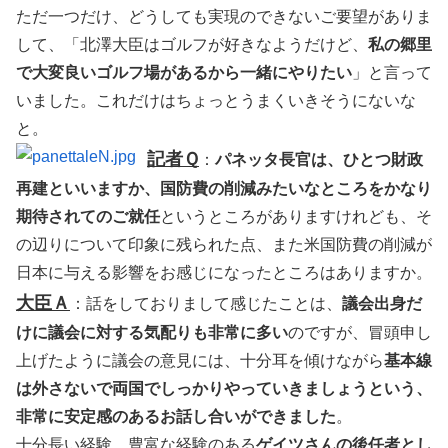
ただ一つだけ、どうしても実現のできないご要望がありま
して、「北澤大臣はゴルフが好きなようだけど、
私の郷里
で大変良いゴルフ場があるから一緒にやりたい
」と言って
いました。これだけはちょっとうまくいきそうにないな
と。
記者Ｑ
：
パネッタ長官は、ひとつ財政
再建といいますか、国防費の削減みたいなところをかなり
期待されてのご就任
というところがありますけれども、そ
の辺りについて印象に残られた点、また米国防費の削減が
日本に与える影響をお感じになったところはありますか。
大臣Ａ
：話をしておりまして感じたことは、
議会出身だ
けに議会に対する気配りも非常に多い
のですが、冒頭申し
上げたように議会の意見には、十分耳を傾けながら
基本線
は外さないで両国でしっかりやっていきましょうという、
非常に安定感のあるお話し合いができました
。
十分長い経験、豊富な経験のある
ゲイツさんの後任者とし