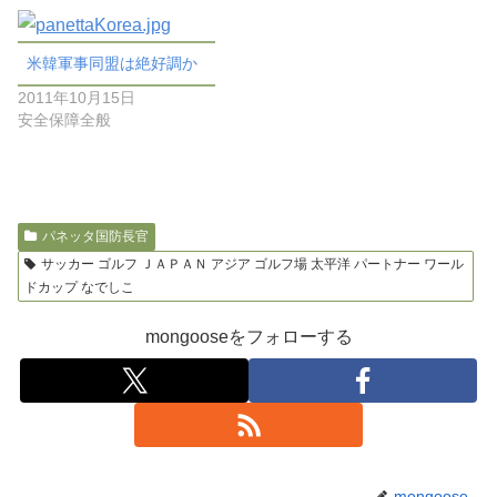
米韓軍事同盟は絶好調か
2011年10月15日
安全保障全般
パネッタ国防長官
サッカー ゴルフ ＪＡＰＡＮ アジア ゴルフ場 太平洋 パートナー ワール
ドカップ なでしこ
mongooseをフォローする
mongoose