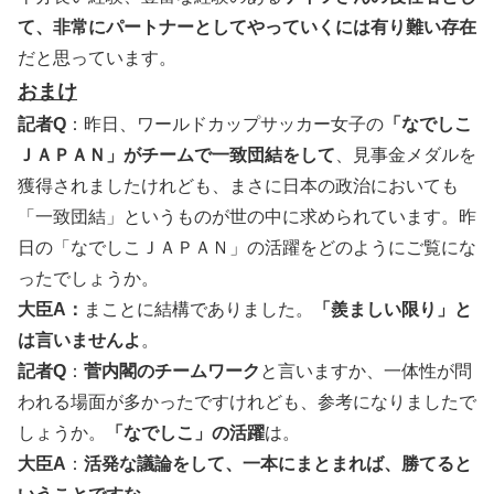
て、非常にパートナーとしてやっていくには有り難い存在
だと思っています。
おまけ
記者Q
：昨日、ワールドカップサッカー女子の
「なでしこ
ＪＡＰＡＮ」がチームで一致団結をして
、見事金メダルを
獲得されましたけれども、まさに日本の政治においても
「一致団結」というものが世の中に求められています。昨
日の「なでしこＪＡＰＡＮ」の活躍をどのようにご覧にな
ったでしょうか。
大臣A：
まことに結構でありました。
「羨ましい限り」と
は言いませんよ
。
記者Q
：
菅内閣のチームワーク
と言いますか、一体性が問
われる場面が多かったですけれども、参考になりましたで
しょうか。
「なでしこ」の活躍
は。
大臣A
：
活発な議論をして、一本にまとまれば、勝てると