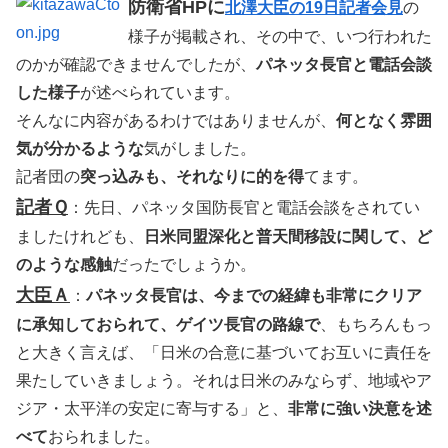
防衛省HPに
北澤大臣の19日記者会見
の
様子が掲載され、その中で、いつ行われた
のかが確認できませんでしたが、
パネッタ長官と電話会談
した様子
が述べられています。
そんなに内容があるわけではありませんが、
何となく雰囲
気が分かるような
気がしました。
記者団の
突っ込みも、それなりに的を得
てます。
記者Ｑ
：先日、パネッタ国防長官と電話会談をされてい
ましたけれども、
日米同盟深化と普天間移設に関して、ど
のような感触
だったでしょうか。
大臣Ａ
：
パネッタ長官は、今までの経緯も非常にクリア
に承知しておられて、ゲイツ長官の路線で
、もちろんもっ
と大きく言えば、「日米の合意に基づいてお互いに責任を
果たしていきましょう。それは日米のみならず、地域やア
ジア・太平洋の安定に寄与する」と、
非常に強い決意を述
べて
おられました。