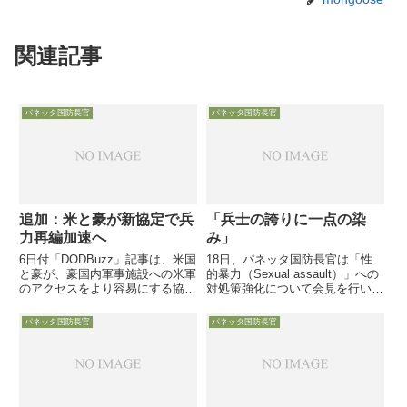
関連記事
パネッタ国防長官
パネッタ国防長官
追加：米と豪が新協定で兵
「兵士の誇りに一点の染
力再編加速へ
み」
6日付「DODBuzz」記事は、米国
18日、パネッタ国防長官は「性
と豪が、豪国内軍事施設への米軍
的暴力（Sexual assault）」への
のアクセスをより容易にする協定
対処策強化について会見を行いま
に署名する予定であると報じてい
した。先日の記事で、空軍女性兵
ます。国防長官と国務長官が署名
士の「5人に一人」が被害者であ
パネッタ国防長官
パネッタ国防長官
する協定は、物理的なアクセスだ
るとの衝撃の調査結果をご紹介し
けでなく、情報共有や運用面の連
ましたが、国防省全体も・・・
携強化も・・・