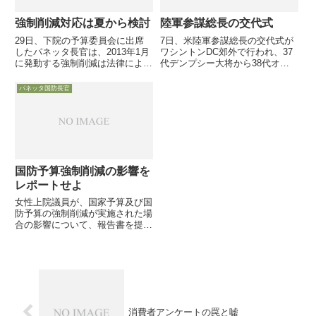
強制削減対応は夏から検討
陸軍参謀総長の交代式
29日、下院の予算委員会に出席
7日、米陸軍参謀総長の交代式が
したパネッタ長官は、2013年1月
ワシントンDC郊外で行われ、37
に発動する強制削減は法律によっ
代デンプシー大将から38代オデ
て定められた削減である。しかし
ィエルノ大将への引き継ぎがおこ
議会がこれを許すことは余りにも
なわれました。なお、デンプシー
パネッタ国防長官
無責任である
大将はマレン統合参謀本部議長の
後任（9月末交代）として引き継
ぎに専念します
国防予算強制削減の影響を
レポートせよ
女性上院議員が、国家予算及び国
防予算の強制削減が実施された場
合の影響について、報告書を提出
するようホワイトハウスと国防省
に命ずる法案付帯条項が予算関連
法案全てに盛り込まれると語りま
した。
消費者アンケートの罠と嘘