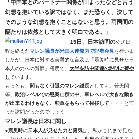
「中国軍とのパートナー関係が固まったなどと言う
幻想を抱いている訳ではなく、また恐らく、決して
そのような幻想を抱くことはないと思う。両国間の
隔たりは依然として大きく明白である。」
15日、日本訪問の
公式日
程を終えた
マレン議長が米国大使館内で記者会見
を行いま
したが、日本に対する実質的な言及は「震災時に見せた日
本人の力への賛辞」程度で、
大半を訪中関連の説明に費や
し
ています。
もっとも、
間もなく引退のマレン議長
としても、普天間
等、
政治レベルでの懸案山積の中、軍レベルで大きな動き
が出来るわけもなく、勲章をもらって挨拶して・・・
と言
った訪問だったのでしょう。
マレン議長は日本に関し
●
震災時に日本人が見せた力と勇気
は、私がこれまで見た