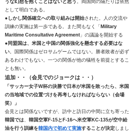
うな幻想を抱くことはないと思う
。両国間の隔たりは依然
として明白である。
●
しかし関係確立への取り組みは開始
された。人の交流や
訓練の実施は第一歩である。また間もなく「
Military
Maritime Consultative Agreement
」の議論を開始する
●
同盟国は、米国と中国の関係強化を懸念する必要はな
い
。国際関係はゼロサムゲームではない。勝者敗者が必ず
あるわけでもない。一つの関係が他の犠牲を前提とするこ
とも無い。
追加・・（会見でのジョークは・・）
「サッカー女子W杯の決勝で日本が米国を敗ったら、米国
の当地域での位置づけを再考しなければならない（会場
笑）」
会見とは関係ないですが、訪中と訪日の中間に立ち寄った
韓国では
、
韓国空軍F-15とF-16へ米空軍KC-135が空中給
油を行う訓練を
韓国内で初めて実施
することが決定
しまし