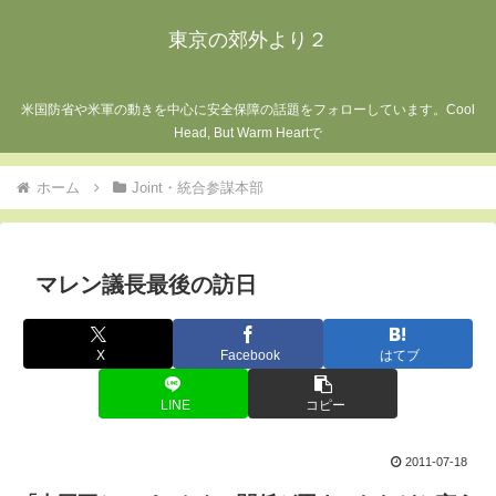
東京の郊外より２
米国防省や米軍の動きを中心に安全保障の話題をフォローしています。Cool
Head, But Warm Heartで
ホーム
Joint・統合参謀本部
マレン議長最後の訪日
X
Facebook
はてブ
LINE
コピー
2011-07-18