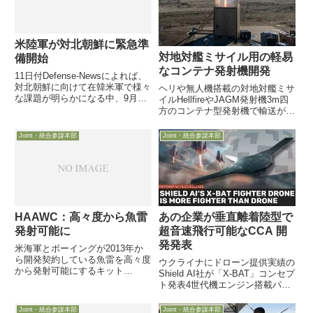
米陸軍が対北朝鮮に緊急準
対地対艦ミサイル用の軽易
備開始
なコンテナ発射機開発
11日付Defense-Newsによれば、
対北朝鮮に向けて在韓米軍で様々
ヘリや無人機搭載の対地対艦ミサ
な課題が明らかになる中、9月に
イルHellfireやJAGM発射機3m四
韓国を訪問した米陸軍の緊急能力
方のコンテナ型発射機で輸送が容
造成室RCOの室長が、対北朝鮮
易で目立たない特徴海軍無人艦艇
に向け同室が緊急で取り組んでい
や無人車両への搭載等を視野にロ
Joint・統合参謀本部
Joint・統合参謀本部
る事項についてボンヤリ語りまし
ッキードが自社開発3月24日ロッ
た米陸軍の緊急能力...
キード社が、攻撃ヘリや無人機
MQ-9や沿岸戦闘...
あの企業が垂直離着陸型で
HAAWC：高々度から魚雷
超音速飛行可能なCCA 開
発射可能に
発発表
米海軍とボーイングが2013年か
ら開発契約している魚雷を高々度
ウクライナにドローン提供実績の
から発射可能にするキット
Shield AI社が「X-BAT」コンセプ
（HAAWC-ALA）が兵器展示会に
ト発表4世代機エンジン搭載パワ
出品され、2017年にはMK54魚雷
ーでフル装備でも行動半径
に取り付け対潜哨戒機P-8に搭載
1800km2026年 VTOL初飛行で28
Joint・統合参謀本部
Joint・統合参謀本部