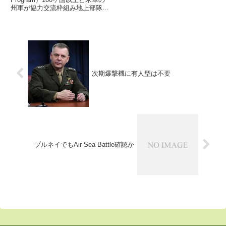
州軍が協力交流枠組み地上部隊中
心から空や宇宙協力に拡大中7月
17日から18日にかけ、米軍の州
軍（National Guard）が30年前に
開始したSPP...
次期爆撃機に有人型は不要
ブルネイでもAir-Sea Battle確認か