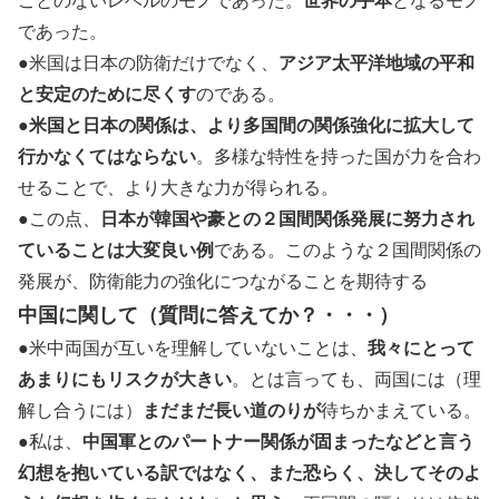
ことのないレベルのモノであった。
世界の手本
となるモノ
であった。
●米国は日本の防衛だけでなく、
アジア太平洋地域の平和
と安定のために尽くす
のである。
●
米国と日本の関係は、より多国間の関係強化に拡大して
行かなくてはならない
。多様な特性を持った国が力を合わ
せることで、より大きな力が得られる。
●この点、
日本が韓国や豪との２国間関係発展に努力され
ていることは大変良い例
である。このような２国間関係の
発展が、防衛能力の強化につながることを期待する
中国に関して（質問に答えてか？・・・）
●米中両国が互いを理解していないことは、
我々にとって
あまりにもリスクが大きい
。とは言っても、両国には（理
解し合うには）
まだまだ長い道のりが
待ちかまえている。
●私は、
中国軍とのパートナー関係が固まったなどと言う
幻想を抱いている訳ではなく、また恐らく、決してそのよ