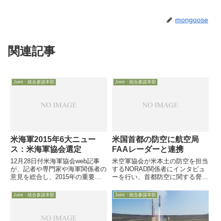
mongoose
関連記事
Joint・統合参謀本部
Joint・統合参謀本部
米海軍2015年6大ニュー
米国首都の防空に航空局
ス：米海軍協会選定
FAAレーダーと連携
12月28日付米海軍協会web記事
米空軍協会が米本土の防空を担当
が、記者や専門家や海軍関係者の
するNORAD関係者にインタビュ
意見を総合し、2015年の重要事
ーを行い、首都防空に関する脅威
象や事件を６つリストアップして
感や対策について触れていますの
います。特に番号を振って順序を
で、東京五輪時のテロ対策等の予
Joint・統合参謀本部
Joint・統合参謀本部
付けているわけではありません
習としてご紹介します。また一連
が、記載順序がインパクトの大き
のインタビューで、ロシアからの
さ順を表現しているのかもし...
防空をより強く意識する方向に...