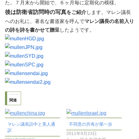
た。７月末から開始で、６ヶ月毎に定期化の模様。
後は防衛省訪問時の写真
をご紹介
します。マレン議長
へのお礼に、著名な書道家を呼んで
マレン議長の名前入り
の詩を詩を書かせて贈呈
したようです。
関連
マレン議長訪中と美人通
不同意の共有が第一歩
訳
2011年9月23日