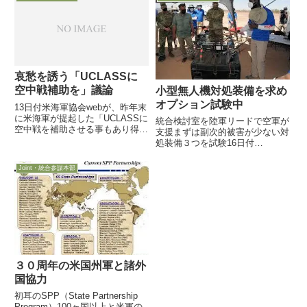
可能になる模様です翼と
年に完全デモ飛行実施予定年初か
GPS/INS誘導装置を備え...
ら「顧客」と接触開始し極めて好
感触...
哀愁を誘う「UCLASSに
空中戦補助を」議論
小型無人機対処装備を求め
オプション試験中
13日付米海軍協会webが、昨年末
に米海軍が提起した「UCLASSに
統合検討室を陸軍リードで空軍が
空中戦を補助させる事もあり得
支援まずは副次的被害が少ない対
る」議論をフォローする記事を掲
処装備３つを試験16日付
載しました
Defense-Newsは、国防省の小型
無人機対処検討の一環として行わ
Joint・統合参謀本部
れている、統合小型無人機対処シ
ステム室（JCO：Joint Counter-
Small...
３０周年の米国州軍と諸外
国協力
初耳のSPP（State Partnership
Program）100ヶ国以上と米軍の