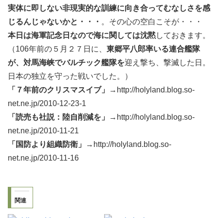
実体に即しない非現実的な訓練に向き合ってむなしさを感
じるんじゃないかと・・・
。その心の空白こそが・・・
本日は海軍記念日なので海に関しては沈黙
しておきます。
（106年前の５月２７日に、
東郷平八郎率いる連合艦隊
が、対馬海峡でバルチック艦隊を
迎え撃ち、撃滅した日。
日本の独立を守った戦いでした。）
「７年前のクリスマスイブ」
→http://holyland.blog.so-
net.ne.jp/2010-12-23-1
「読売も社説：陸自削減を」
→http://holyland.blog.so-
net.ne.jp/2010-11-21
「国防より組織防衛」
→http://holyland.blog.so-
net.ne.jp/2010-11-16
関連