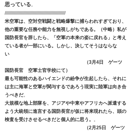
思っている
。
////////////////////////////////////////////////////
米空軍は、空対空戦闘と戦略爆撃に捕らわれすぎており、
他の重要な任務や能力を無視しがちである。（中略）私が
国防長官を辞したら、「空軍の本来の姿に戻れる」と考え
ている者が一部にいる。しかし、決してそうはならな
い
（3月4日 ゲーツ
国防長官 空軍士官学校にて）
最も可能性のあるハイエンドの紛争が生起したら、それに
は主に海軍と空軍が関与するであろう現実に陸軍は向き合
うべきだ
。
大規模な地上部隊を、アジアや中東やアフリカへ派遣する
よう大統領に進言する国防長官が仮に将来現れたら、頭の
検査を受けさせるべきだと個人的に思う。
。
（2月25日 ゲーツ