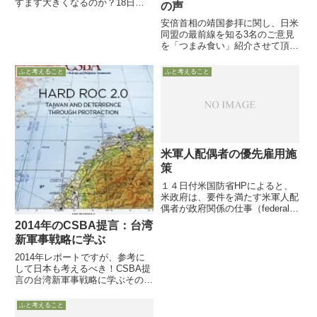
すます大きくなるのか？18日ア
の声
リゾナ州知事が、8月に脳腫瘍で
安倍首相の靖国参拝に関し、日米
なくなったマケイン上院議員の議
同盟の最前線を知る3名のご意見
席に、米空軍で最初の女性戦闘タ
を「つまみ食い」紹介させて頂き
イプ航空機操縦者（A-10）で、
ます。3名の皆様それぞれに、多
大佐で退役して政界に転...
様な批判や反論を覚悟の上で、苦
ふと考えること
ふと考えること
悩し迷いながらも「あえて世に問
う」選択をし、熟慮したと思われ
る文章ですが・・・
米軍人配偶者の優先雇用施
策
１４日付米国防省HPによると、
米政府は、要件を満たす米軍人配
偶者が政府関係の仕事（federal
civil service）を優先的に得られ
2014年のCSBA提言：台湾
るようにする施策を本年９月１１
新軍事戦略に学ぶ
日から実施する旨を明らかにしま
した。本制度開始の目的は、技量
2014年レポートですが、参考に
が高く経...
して日本も考えるべき！CSBA提
言の台湾新軍事戦略に学ぶその
１：総論→その２：各論：海軍と
空軍へ→その３：各論：陸軍と新
ふと考えること
分野→CSBAの台湾への提言総論