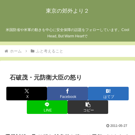
東京の郊外より２
米国防省や米軍の動きを中心に安全保障の話題をフォローしています。Cool
Head, But Warm Heartで
ホーム
ふと考えること
石破茂・元防衛大臣の怒り
X
Facebook
はてブ
LINE
コピー
2011-05-27