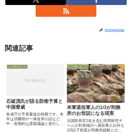
mongoose
関連記事
ふと考えること
ふと考えること
石破茂氏が語る防衛予算と
中国脅威
米軍退役軍人の1/3が刑務
所のお世話になる現実
各省庁の予算案提出時期です。本
年は消費税や一体改革の話など、
元国防長官2名を含む民間研究チ
中・長期的な課題議論と並行して
ームが対策検討へ退役軍人以外も
の予算案議論ですので、各省庁予
1/5以下程度が刑務所経験との米