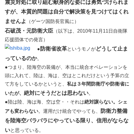
震災対処に取り組む献身的な姿には勇気づけられま
すが、本質的問題は自分で解決策を見つけてはくれ
ませんよ
（ゲーツ国防長官風に）
石破茂・元防衛大臣
（以下は、2010年11月11日自衛隊
応援団体での発言）
防衛省改革
どうして止ま
●
というモノが
っているのか
。
●つまり、陸海空の装備が、本当に統合オペレーションを
頭に入れて、陸は、海は、空はとこれだけという予算の立
て方をしているかというと、
私は３年間防衛庁や防衛省に
絶対にそうだとは思わない
いたが、
。
●陸は陸、海は海、空は空・・それは
絶対譲らない。シェ
防衛力整備
アも変わらない
。運用だけ統合でやっても、
を陸海空バラバラにやっている限り、信用がならな
い
と思っている。