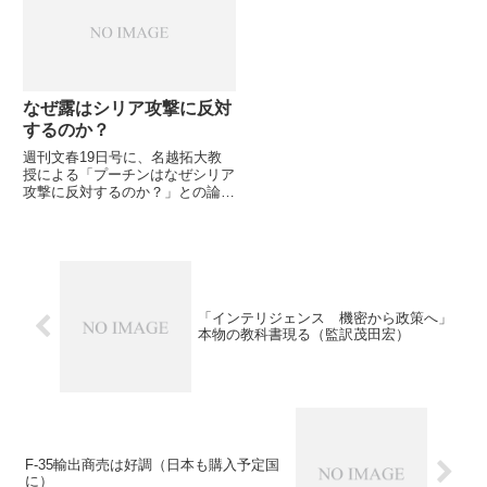
CSBAの情勢認識→台湾が現方針
で今後国防費を増加しても...
なぜ露はシリア攻撃に反対
するのか？
週刊文春19日号に、名越拓大教
授による「プーチンはなぜシリア
攻撃に反対するのか？」との論考
が掲載され、なぜロシアがこれほ
ど米国主導のシリア攻撃に反対
し、アサド独裁政権に固執するの
かについて「5つの理由」で説明
しています
「インテリジェンス 機密から政策へ」
本物の教科書現る（監訳茂田宏）
F-35輸出商売は好調（日本も購入予定国
に）