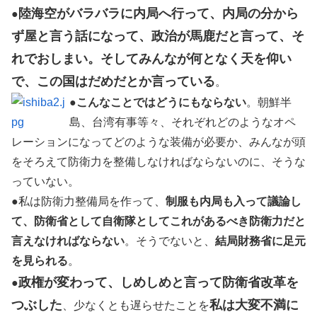
陸海空がバラバラに内局へ行って、内局の分から
●
ず屋と言う話になって、政治が馬鹿だと言って、そ
れでおしまい。そしてみんなが何となく
天を仰い
で、この国はだめだとか言っている
。
●
こんなことではどうにもならない
。朝鮮半
島、台湾有事等々、それぞれどのようなオペ
レーションになってどのような装備が必要か、みんなが頭
をそろえて防衛力を整備しなければならないのに、そうな
っていない。
●私は防衛力整備局を作って、
制服も内局も入って議論し
て、防衛省として自衛隊としてこれがあるべき防衛力だと
言えなければならない
。そうでないと、
結局財務省に足元
を見られる
。
政権が変わって、しめしめと言って防衛省改革を
●
つぶした
私は大変不満に
、少なくとも遅らせたことを