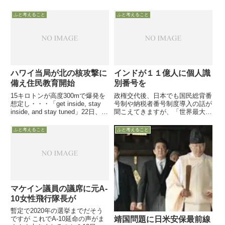
算案の中身が議論されるか疑問で
国社会だが戦場でのストレス、除
すので、ご意見番のご意見を
隊後の社会復帰支援等の問題を分
ふと考えること
ふと考えること
析へ8月23日、犯罪に関する社会
問題を研究する米シンクタンク
CCJ（Council on...
ハワイ当局が北の核攻撃に
インドが１１億人に個人識
備え住民教育開始
別番号を
15キロトンが高度300mで爆発を
政権交代後、日本でも国民総背番
想定し・・・「get inside, stay
号制や納税者番号制度導入の話が
inside, and stay tuned」22日、ハ
聞こえてきますが、「世界最大の
ワイの緊急事態対処庁が北朝鮮か
民主主義国」インドでは日本をし
らの核ミサイル攻撃に備え、住民
のぐ壮大な計画が始まったようで
ふと考えること
ふと考えること
への対処要領の普及や警報サイレ
す。月刊情報誌フォーサイト１０
ンの準備に取...
月号によれば、インドは１１億人
の国民全員に個人識別番号を付
与...
マケイン議員の議席に元A-
10女性飛行隊長が
暫定で2020年の選挙までだそう
ですが これでA-10延命の声がま
靖国問題に日米安保最前線