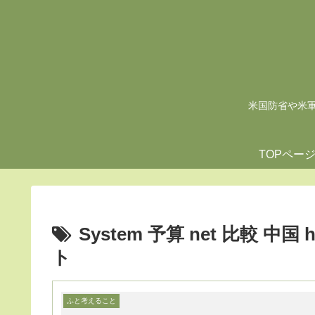
米国防省や米軍の
TOPペー
System 予算 net 比較 中国
ト
ふと考えること