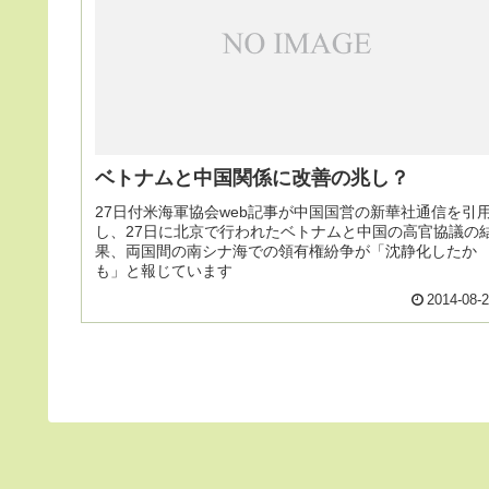
ベトナムと中国関係に改善の兆し？
27日付米海軍協会web記事が中国国営の新華社通信を引
し、27日に北京で行われたベトナムと中国の高官協議の
果、両国間の南シナ海での領有権紛争が「沈静化したか
も」と報じています
2014-08-