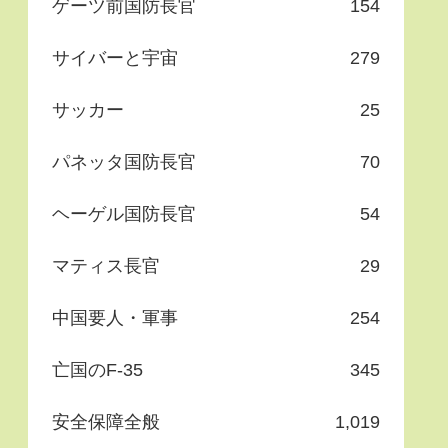
ゲーツ前国防長官
154
サイバーと宇宙
279
サッカー
25
パネッタ国防長官
70
ヘーゲル国防長官
54
マティス長官
29
中国要人・軍事
254
亡国のF-35
345
安全保障全般
1,019