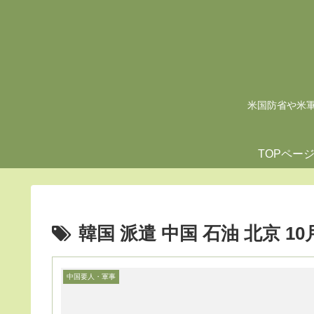
米国防省や米軍の
TOPペー
韓国 派遣 中国 石油 北京 10月
中国要人・軍事