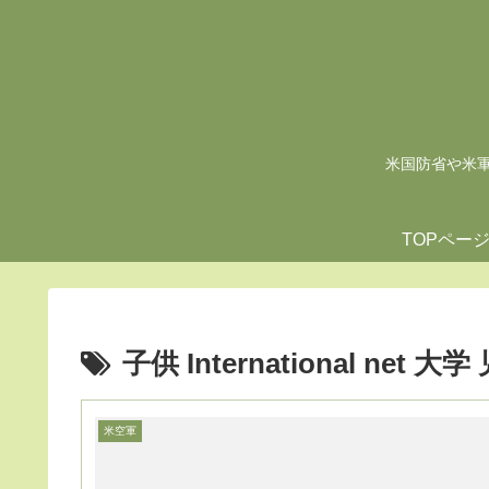
米国防省や米軍の
TOPペー
子供 International net
米空軍