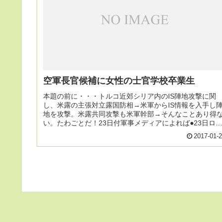
空軍長官候補に女性の士官学校卒業生
本題の前に・・・トルコ近郊シリア内のIS陣地攻撃に関
し、米露の主張対立露国防相→米軍からIS情報を入手し
地を攻撃。米露共同攻撃も米軍幹部→そんなことあり得
い。たわごとだ！23日付軍事メディアによれば●23日ロ
ア国防相が、米軍とのホット...
2017-01-